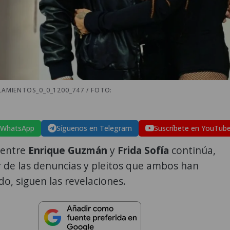
MIENTOS_0_0_1200_747 / FOTO:
 WhatsApp
Síguenos en Telegram
Suscríbete en YouTub
 entre
Enrique Guzmán
y
Frida Sofía
continúa,
 de las denuncias y pleitos que ambos han
o, siguen las revelaciones.