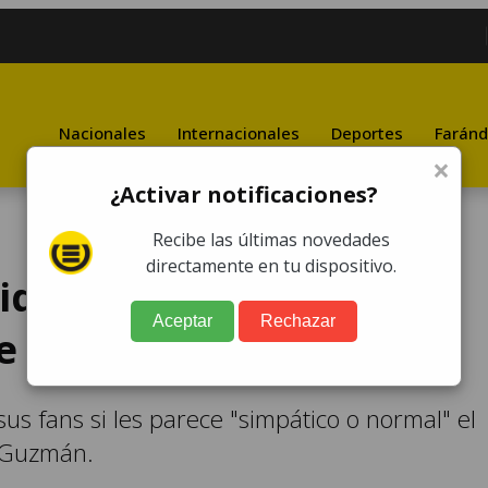
Nacionales
Internacionales
Deportes
Faránd
×
¿Activar notificaciones?
Recibe las últimas novedades
directamente en tu dispositivo.
 video de su mamá
Aceptar
Rechazar
e Guzmán en la boca
us fans si les parece "simpático o normal" el
a Guzmán.