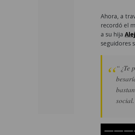
Ahora, a tra
recordó el 
a su hija
Ale
seguidores s
“¿Te p
besarí
bastan
social.