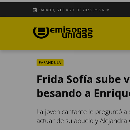
SÁBADO, 8 DE AGO. DE 2026 3:16 A. M.
FARÁNDULA
Frida Sofía sube
besando a Enriqu
La joven cantante le preguntó a s
actuar de su abuelo y Alejandr