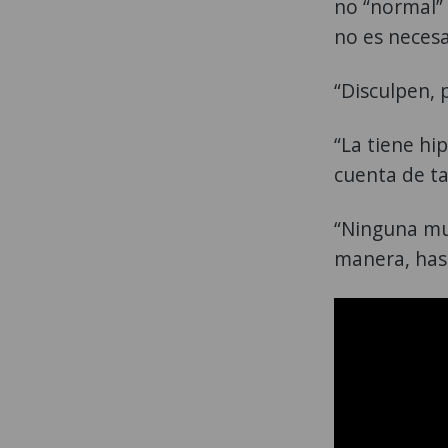
no “normal” 
no es neces
“Disculpen, 
“La tiene hi
cuenta de t
“Ninguna mu
manera, hast