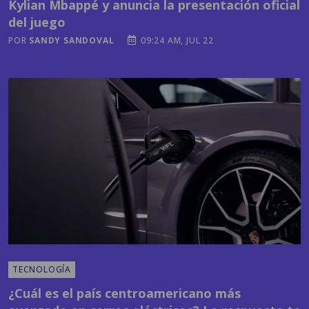
TECNOLOGÍA
¿Cuál es el país centroamericano más
avanzado en carros eléctricos? La respuesta te
puede sorprender
POR
EMISORAS UNIDAS
03:41 PM, JUL 21