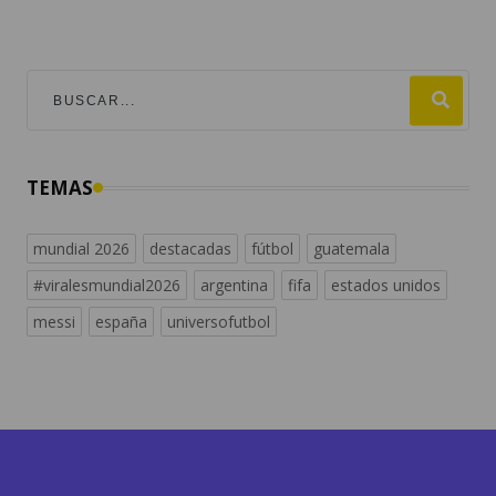
TEMAS
mundial 2026
destacadas
fútbol
guatemala
#viralesmundial2026
argentina
fifa
estados unidos
messi
españa
universofutbol
Descubre más contenidos en
radiosguate.com