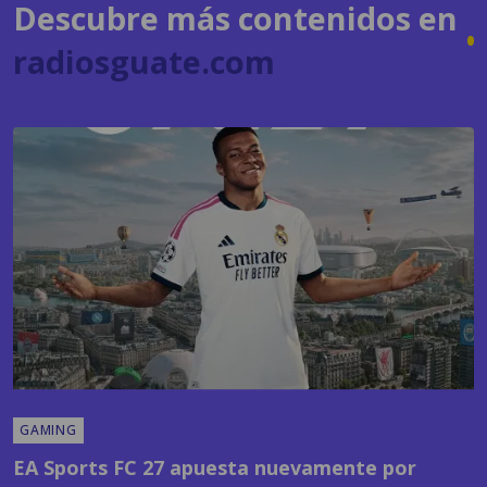
GAMING
EA Sports FC 27 apuesta nuevamente por
Kylian Mbappé y anuncia la presentación oficial
del juego
POR
SANDY SANDOVAL
09:24 AM, JUL 22