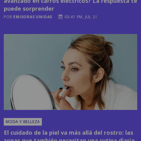
MODA Y BELLEZA
El cuidado de la piel va más allá del rostro: las
zonas que también necesitan una rutina diaria
POR
EMISORAS UNIDAS
01:57 PM, JUL 22