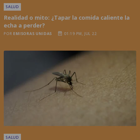
echa a perder?
POR
EMISORAS UNIDAS
01:19 PM, JUL 22
SALUD
¿Por qué Google quiere liberar más de 30
millones de mosquitos y qué busca conseguir