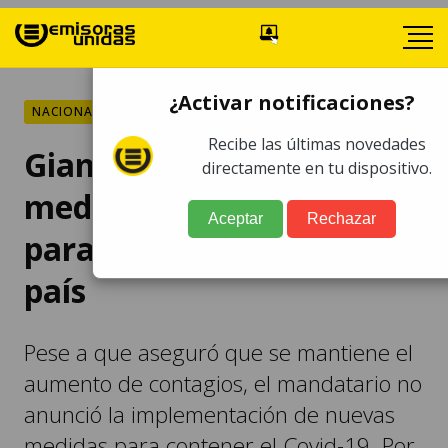
¿Activar notificaciones?
NACIONALES
Recibe las últimas novedades
Giammattei pide cumplir
directamente en tu dispositivo.
medidas de prevención
Aceptar
Rechazar
para evitar el cierre del
país
Pese a que aseguró que se mantiene el
aumento de contagios, el mandatario no
anunció la implementación de nuevas
medidas para contener el Covid-19. Por