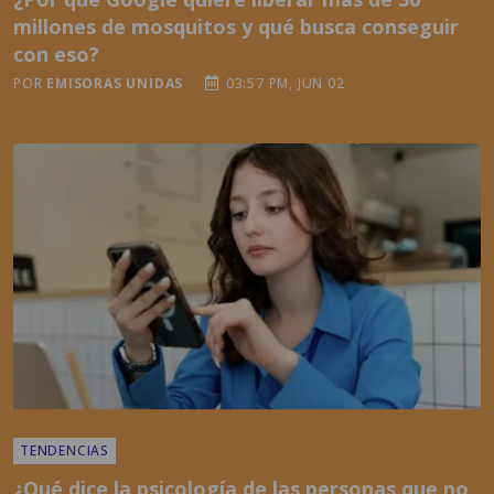
POR
EMISORAS UNIDAS
03:57 PM, JUN 02
TENDENCIAS
¿Qué dice la psicología de las personas que no
publican nada en redes sociales?
POR
EMISORAS UNIDAS
01:50 PM, JUN 10