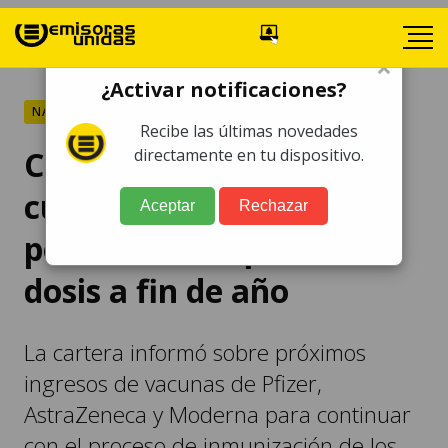
×
¿Activar notificaciones?
NACIONALES
Recibe las últimas novedades
Covid-19: Salud espera
directamente en tu dispositivo.
cubrir al 55% de
Aceptar
Rechazar
población con primera
dosis a fin de año
La cartera informó sobre próximos
ingresos de vacunas de Pfizer,
AstraZeneca y Moderna para continuar
con el proceso de inmunización de los