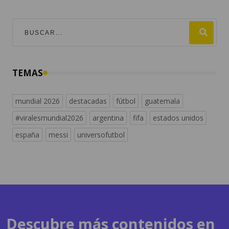
TEMAS
mundial 2026
destacadas
fútbol
guatemala
#viralesmundial2026
argentina
fifa
estados unidos
españa
messi
universofutbol
Descubre más contenidos en
radiosguate.com