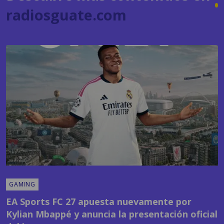
GAMING
EA Sports FC 27 apuesta nuevamente por
Kylian Mbappé y anuncia la presentación oficial
del juego
POR
SANDY SANDOVAL
09:24 AM, JUL 22