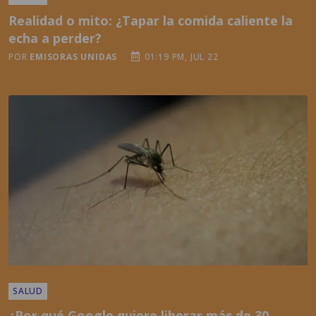
POR
EMISORAS UNIDAS
01:19 PM, JUL 22
SALUD
¿Por qué Google quiere liberar más de 30
millones de mosquitos y qué busca conseguir
con eso?