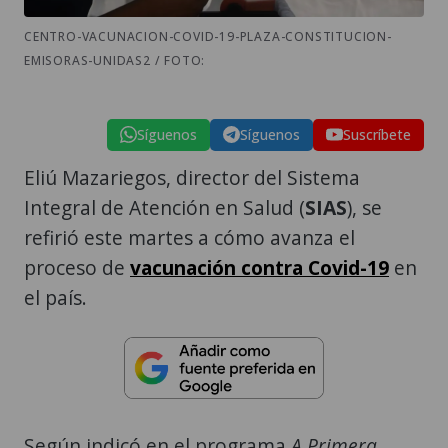
CENTRO-VACUNACION-COVID-19-PLAZA-CONSTITUCION-
EMISORAS-UNIDAS2 / FOTO:
Síguenos
Síguenos
Suscríbete
Eliú Mazariegos, director del Sistema
Integral de Atención en Salud (
SIAS
), se
refirió este martes a cómo avanza el
proceso de
vacunación contra Covid-19
en
el país.
Según indicó en el programa
A Primera