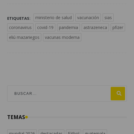
ministerio de salud
vacunación
sias
ETIQUETAS:
coronavirus
covid-19
pandemia
astrazeneca
pfizer
eliú mazariegos
vacunas moderna
TEMAS
mundial 2026
destacadas
fútbol
guatemala