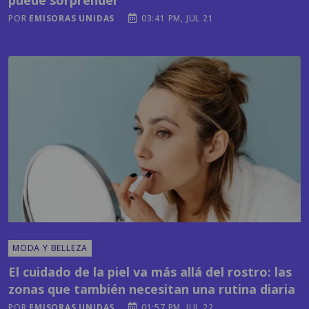
MODA Y BELLEZA
El cuidado de la piel va más allá del rostro: las
zonas que también necesitan una rutina diaria
POR
EMISORAS UNIDAS
01:57 PM, JUL 22