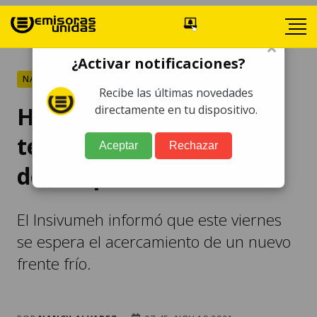
×
¿Activar notificaciones?
NACIONALES
Recibe las últimas novedades
Habilitan albergues por
directamente en tu dispositivo.
temporada de descenso
Aceptar
Rechazar
de temperaturas
El Insivumeh informó que este viernes
se espera el acercamiento de un nuevo
frente frío.