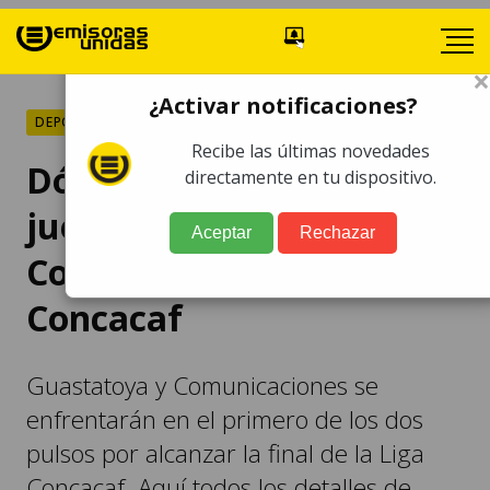
×
¿Activar notificaciones?
DEPORTES
Recibe las últimas novedades
Dónde ver y seguir el
directamente en tu dispositivo.
juego Guastatoya-
Aceptar
Rechazar
Comunicaciones por la
Concacaf
Guastatoya y Comunicaciones se
enfrentarán en el primero de los dos
pulsos por alcanzar la final de la Liga
Concacaf. Aquí todos los detalles de