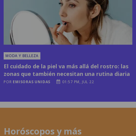
MODA Y BELLEZA
El cuidado de la piel va más allá del rostro: las
zonas que también necesitan una rutina diaria
POR
EMISORAS UNIDAS
01:57 PM, JUL 22
Horóscopos y más
contenidos en