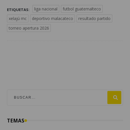
liga nacional
futbol guatemalteco
ETIQUETAS:
xelajú mc
deportivo malacateco
resultado partido
torneo apertura 2026
TEMAS
mundial 2026
destacadas
fútbol
guatemala
#viralesmundial2026
argentina
fifa
estados unidos