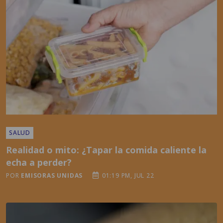
SALUD
Realidad o mito: ¿Tapar la comida caliente la
echa a perder?
POR
EMISORAS UNIDAS
01:19 PM, JUL 22