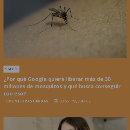
SALUD
¿Por qué Google quiere liberar más de 30
millones de mosquitos y qué busca conseguir
con eso?
POR
EMISORAS UNIDAS
03:57 PM, JUN 02