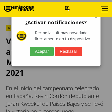
×
¿Activar notificaciones?
DEPORTES
Recibe las últimas novedades
VIDEO. Kevin Cordón
directamente en tu dispositivo.
avanza de ronda en el
Aceptar
Rechazar
Mundial de Bádminton
2021
En el inicio del campeonato celebrado
en España, Kevin Cordón debutó ante
Joran Kweekel de Países Bajos y se llevó
la victoria en el tercer juego.