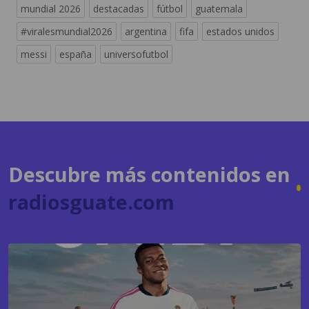
mundial 2026
destacadas
fútbol
guatemala
#viralesmundial2026
argentina
fifa
estados unidos
messi
españa
universofutbol
Descubre más contenidos en
radiosguate.com