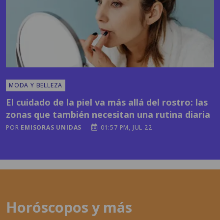
MODA Y BELLEZA
El cuidado de la piel va más allá del rostro: las
zonas que también necesitan una rutina diaria
POR
EMISORAS UNIDAS
01:57 PM, JUL 22
Horóscopos y más