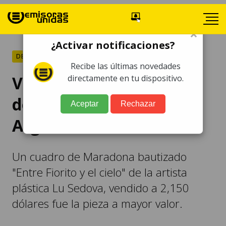
×
¿Activar notificaciones?
DEPORTES
Recibe las últimas novedades
VIDEO. Subastan bienes
directamente en tu dispositivo.
de Diego Maradona en
Aceptar
Rechazar
Argentina
Un cuadro de Maradona bautizado
"Entre Fiorito y el cielo" de la artista
plástica Lu Sedova, vendido a 2,150
dólares fue la pieza a mayor valor.