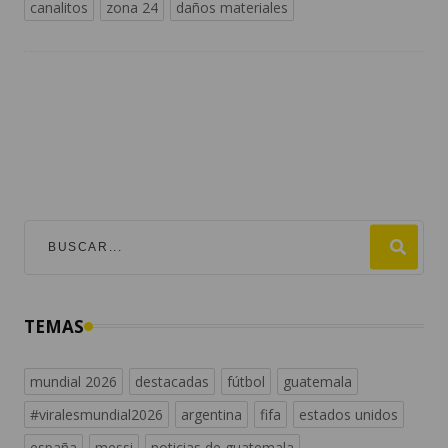
canalitos
zona 24
daños materiales
TEMAS
mundial 2026
destacadas
fútbol
guatemala
#viralesmundial2026
argentina
fifa
estados unidos
españa
messi
noticias de guatemala