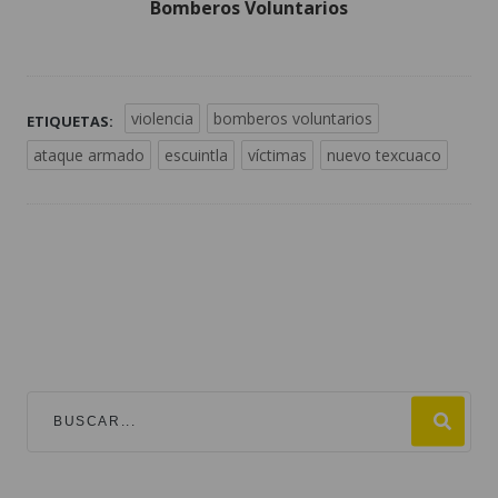
violencia
bomberos voluntarios
ETIQUETAS:
ataque armado
escuintla
víctimas
nuevo texcuaco
TEMAS
mundial 2026
destacadas
fútbol
guatemala
#viralesmundial2026
argentina
fifa
estados unidos