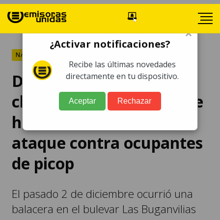
×
¿Activar notificaciones?
NACIONALES
Recibe las últimas novedades
Decomisan armas y
directamente en tu dispositivo.
chalecos antibalas que se
Aceptar
Rechazar
habrían utilizado en
ataque contra ocupantes
de picop
El pasado 2 de diciembre ocurrió una
balacera en el bulevar Las Buganvilias