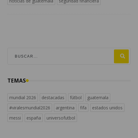
noticias de guatemala
seguridad financiera
TEMAS
mundial 2026
destacadas
fútbol
guatemala
#viralesmundial2026
argentina
fifa
estados unidos
messi
españa
universofutbol