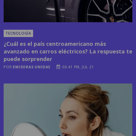
TECNOLOGÍA
¿Cuál es el país centroamericano más
avanzado en carros eléctricos? La respuesta te
puede sorprender
POR
EMISORAS UNIDAS
03:41 PM, JUL 21