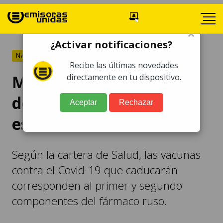
×
¿Activar notificaciones?
NACIONALES
Recibe las últimas novedades
Más de 2 millones de
directamente en tu dispositivo.
dosis de Sputnik vencen
Aceptar
Rechazar
este 31 de marzo
Según la cartera de Salud, las vacunas
contra el Covid-19 que caducarán
corresponden al primer y segundo
componentes del fármaco ruso.