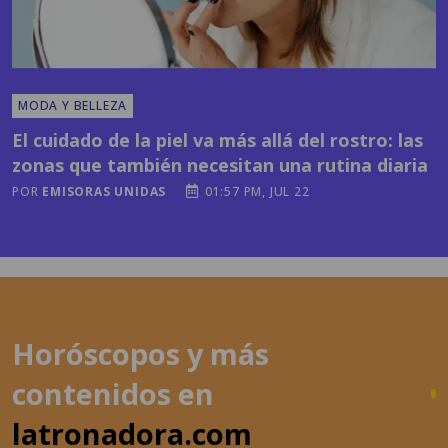
MODA Y BELLEZA
El cuidado de la piel va más allá del rostro: las
zonas que también necesitan una rutina diaria
POR
EMISORAS UNIDAS
01:57 PM, JUL 22
Horóscopos y más
contenidos en
latronadora.com