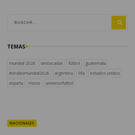
TEMAS
mundial 2026
destacadas
fútbol
guatemala
#viralesmundial2026
argentina
fifa
estados unidos
españa
messi
universofutbol
NACIONALES
Decomisan 14 paquetes
con marihuana en