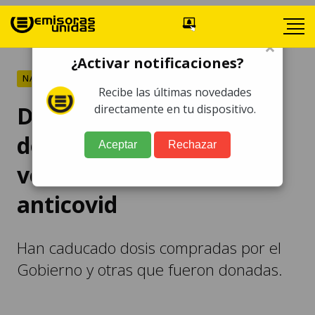
×
¿Activar notificaciones?
NACIONALES
Recibe las últimas novedades
Diputada señala pérdida
directamente en tu dispositivo.
de Q416 millones por
Aceptar
Rechazar
vencimiento de vacunas
anticovid
Han caducado dosis compradas por el
Gobierno y otras que fueron donadas.