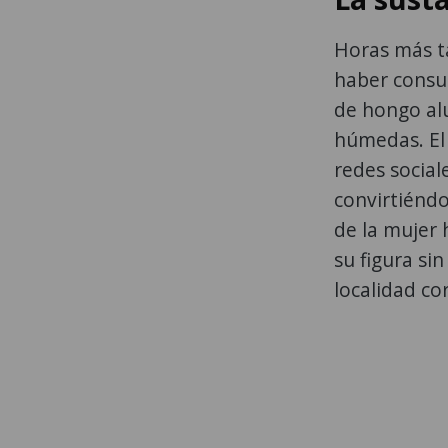
Horas más ta
haber consu
de hongo alu
húmedas. El
redes social
convirtiénd
de la mujer 
su figura si
localidad co