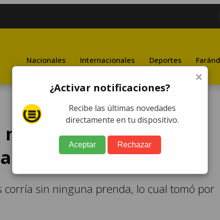
Nacionales
Internacionales
Deportes
Faránd
×
¿Activar notificaciones?
Recibe las últimas novedades
directamente en tu dispositivo.
a mujer es captada
Aceptar
Rechazar
da
corría sin ninguna prenda, lo cual tomó por