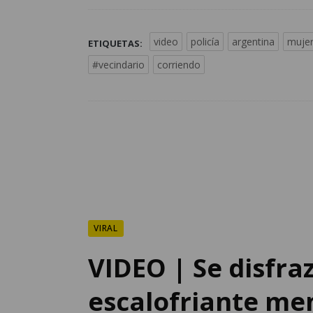
video
policía
argentina
muje
ETIQUETAS:
#vecindario
corriendo
VIRAL
VIDEO | Se disfra
escalofriante me