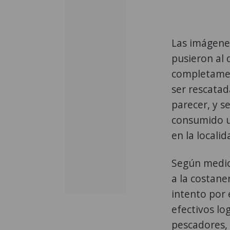
Las imágenes
pusieron al d
completamen
ser rescatad
parecer, y s
consumido un
en la locali
Según medios 
a la costane
intento por 
efectivos lo
pescadores, 