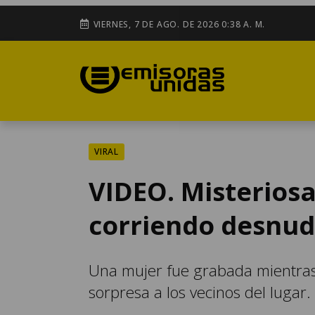
VIERNES, 7 DE AGO. DE 2026 0:38 A. M.
VIRAL
VIDEO. Misterios
corriendo desnu
Una mujer fue grabada mientras 
sorpresa a los vecinos del lugar.