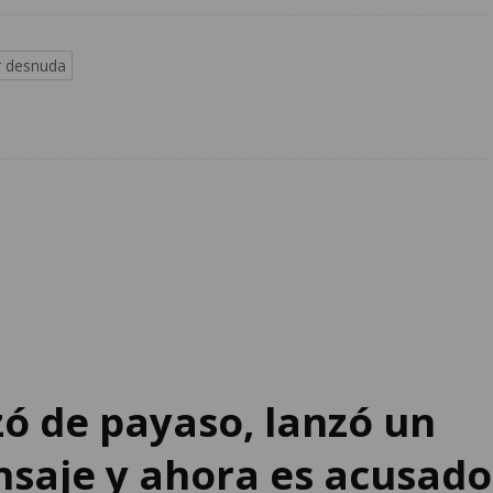
r desnuda
zó de payaso, lanzó un
nsaje y ahora es acusado