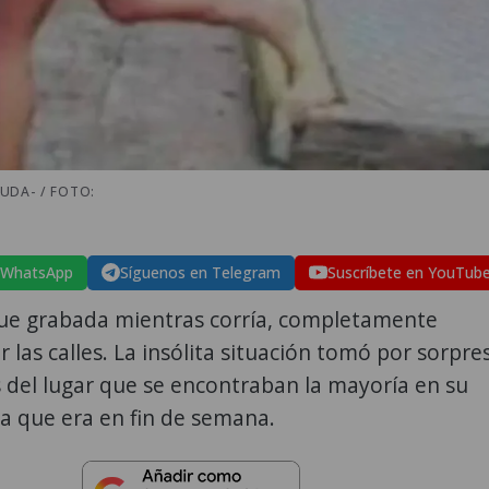
UDA- / FOTO:
 WhatsApp
Síguenos en Telegram
Suscríbete en YouTub
ue grabada mientras corría, completamente
or las calles. La insólita situación tomó por sorpre
s del lugar que se encontraban la mayoría en su
a que era en fin de semana.