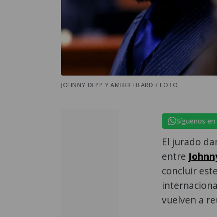
JOHNNY DEPP Y AMBER HEARD / FOTO:
Síguenos en
El jurado da
entre
Johnn
concluir es
internaciona
vuelven a re