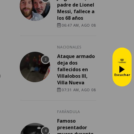
padre de Lionel
Messi, fallece a
los 68 años
06:47 AM, AGO 08
NACIONALES
Ataque armado
deja dos
fallecidos en
a
Escuchar
Villalobos III,
Villa Nueva
07:31 AM, AGO 08
FARÁNDULA
Famoso
presentador
muere durante