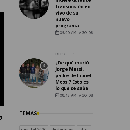
transmisión en
vivo de su
nuevo
programa
09:00 AM, AGO 08
DEPORTES
¿De qué murió
Jorge Messi,
padre de Lionel
Messi? Esto es
lo que se sabe
08:43 AM, AGO 08
TEMAS
o
mundial 2026
destacadas
fútbol