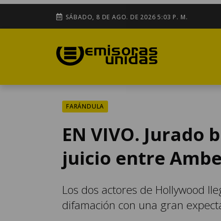
SÁBADO, 8 DE AGO. DE 2026 5:03 P. M.
FARÁNDULA
EN VIVO. Jurado b
juicio entre Amb
Los dos actores de Hollywood llega
difamación con una gran expecta