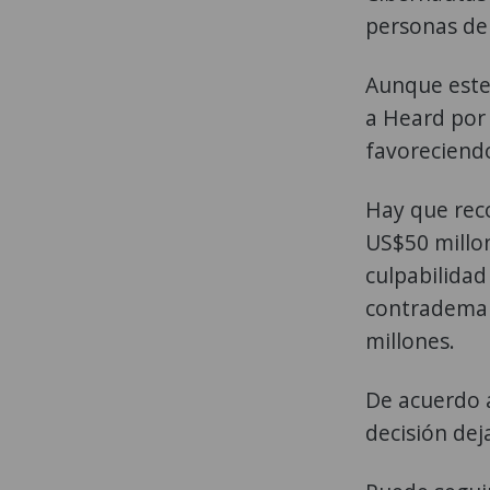
personas deb
Aunque este
a Heard por 
favoreciendo
Hay que rec
US$50 millon
culpabilidad
contrademan
millones.
De acuerdo a
decisión dej