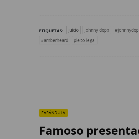
juicio
johnny depp
#johnnydep
ETIQUETAS:
#amberheard
pleito legal
FARÁNDULA
Famoso presenta