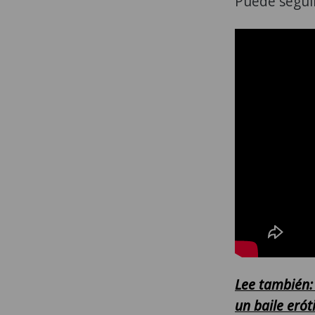
Puede seguir
Lee también: 
un baile erót