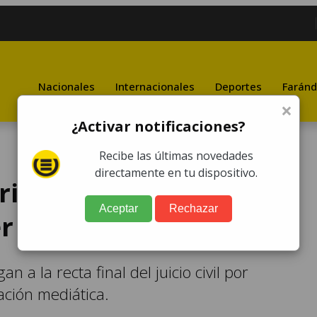
Nacionales
Internacionales
Deportes
Faránd
×
¿Activar notificaciones?
Recibe las últimas novedades
directamente en tu dispositivo.
rindará veredicto en
Aceptar
Rechazar
er Heard y Johnny Depp
n a la recta final del juicio civil por
ción mediática.