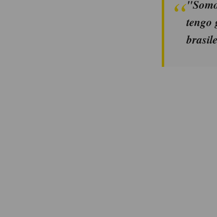
"Somos
tengo 
brasil