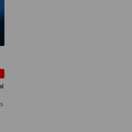
e
al
us