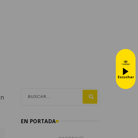
d
Escuchar
an
EN PORTADA