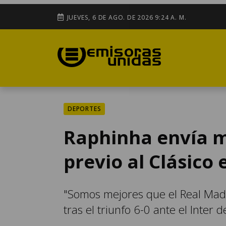
JUEVES, 6 DE AGO. DE 2026 9:24 A. M.
DEPORTES
Raphinha envía m
previo al Clásico
"Somos mejores que el Real Madri
tras el triunfo 6-0 ante el Inter 