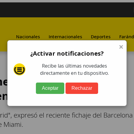
Nacionales
Internacionales
Deportes
Faránd
×
¿Activar notificaciones?
Recibe las últimas novedades
directamente en tu dispositivo.
ensaje al Real Madrid
Aceptar
Rechazar
 en Las Vegas
d", expresó el reciente fichaje del Barcelona
de Miami.