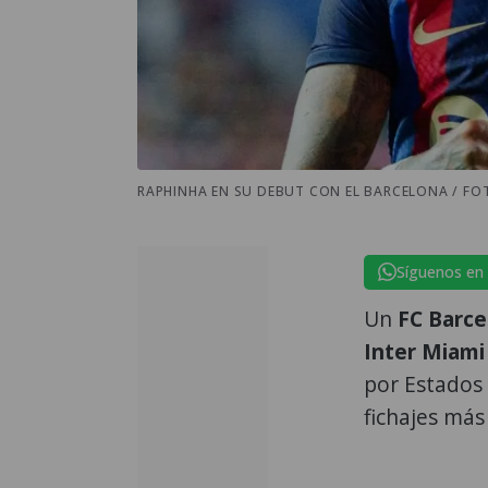
RAPHINHA EN SU DEBUT CON EL BARCELONA / FO
Síguenos en
Un
FC Barce
Inter Miami
por Estados 
fichajes más