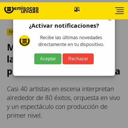
×
¿Activar notificaciones?
FARÁNDULA
Recibe las últimas novedades
MYST, el mejor show de
directamente en tu dispositivo.
latinoamérica se
Aceptar
Rechazar
presentará en Guatemala
Casi 40 artistas en escena interpretan
alrededor de 80 éxitos, orquesta en vivo
y un espectáculo con producción de
primer nivel.