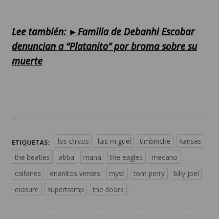
Lee también: ►Familia de Debanhi Escobar
denuncian a “Platanito” por broma sobre su
muerte
los chicos
luis miguel
timbiriche
kansas
ETIQUETAS:
the beatles
abba
maná
the eagles
mecano
caifanes
enanitos verdes
myst
tom perry
billy joel
erasure
supertramp
the doors