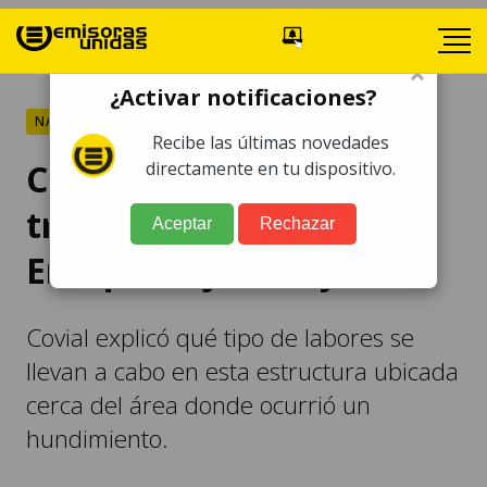
×
¿Activar notificaciones?
NACIONALES
Recibe las últimas novedades
Covial explica avance de
directamente en tu dispositivo.
trabajos en puente
Aceptar
Rechazar
Enrique Tejada Wyld
Covial explicó qué tipo de labores se
llevan a cabo en esta estructura ubicada
cerca del área donde ocurrió un
hundimiento.