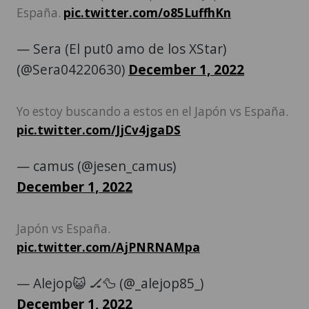
España.
pic.twitter.com/o85LuffhKn
— Sera (El put0 amo de los XStar)
(@Sera04220630)
December 1, 2022
Yo estoy buscando a estos en el Japón vs España.
pic.twitter.com/JjCv4jgaDS
— camus (@jesen_camus)
December 1, 2022
Japón vs España.
pic.twitter.com/AjPNRNAMpa
— Alejop😺 🏒🦆 (@_alejop85_)
December 1, 2022