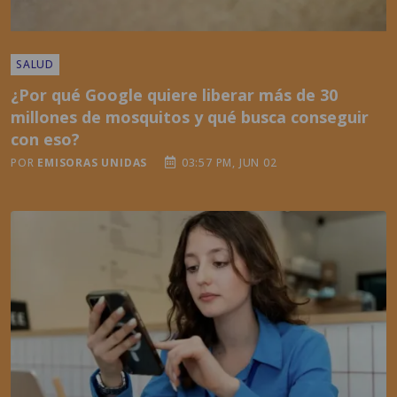
SALUD
¿Por qué Google quiere liberar más de 30
millones de mosquitos y qué busca conseguir
con eso?
POR
EMISORAS UNIDAS
03:57 PM, JUN 02