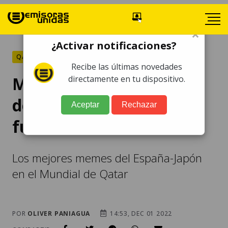
×
¿Activar notificaciones?
QATAR 2022
Recibe las últimas novedades
MEMES. España se salva
directamente en tu dispositivo.
de milagro de quedar
Aceptar
Rechazar
fuera del Mundial
Los mejores memes del España-Japón
en el Mundial de Qatar
POR
OLIVER PANIAGUA
14:53, DEC 01 2022