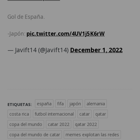
Gol de España.
-Japón:
pic.twitter.com/4UV1j5K6rW
— Javift14 (@Javift14)
December 1, 2022
españa
fifa
japón
alemania
ETIQUETAS:
costa rica
futbol internacional
catar
qatar
copa del mundo
catar 2022
qatar 2022
copa del mundo de catar
memes explotan las redes