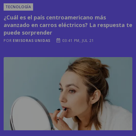
TECNOLOGÍA
¿Cuál es el país centroamericano más
avanzado en carros eléctricos? La respuesta te
puede sorprender
POR
EMISORAS UNIDAS
03:41 PM, JUL 21