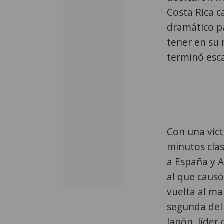
Costa Rica c
dramático pa
tener en su 
terminó esc
Con una vict
minutos clas
a España y 
al que causó
vuelta al ma
segunda del 
Japón, líder