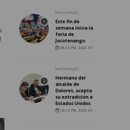
NACIONALES
Este fin de
semana inicia la
o
feria de
l
Jocotenango
08:33 PM, AGO 07
NACIONALES
Hermano del
á
alcalde de
Dolores, acepta
su extradición a
Estados Unidos
10:12 PM, AGO 07