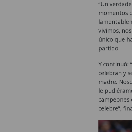
“Un verdader
momentos co
lamentablem
vivimos, nos
único que ha
partido.
Y continuó: 
celebran y s
madre. Noso
le pudiéramo
campeones d
celebre”, fi