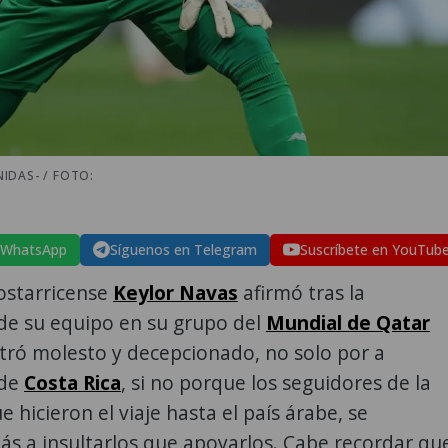
IDAS- / FOTO:
 WhatsApp
Síguenos en Telegram
Suscríbete en YouTub
ostarricense
Keylor Navas
afirmó tras la
de su equipo en su grupo del
Mundial de Qatar
ró molesto y decepcionado, no solo por a
 de
Costa Rica
, si no porque los seguidores de la
e hicieron el viaje hasta el país árabe, se
s a insultarlos que apoyarlos. Cabe recordar qu