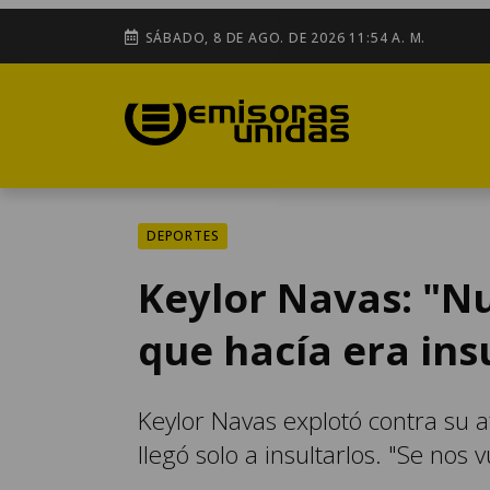
SÁBADO, 8 DE AGO. DE 2026 11:54 A. M.
DEPORTES
Keylor Navas: "Nu
que hacía era ins
Keylor Navas explotó contra su a
llegó solo a insultarlos. "Se nos