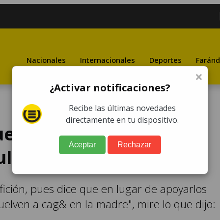
Nacionales
Internacionales
Deportes
Faránd
×
¿Activar notificaciones?
Recibe las últimas novedades
directamente en tu dispositivo.
estra afición lo único
Aceptar
Rechazar
ultarnos"
fición, pues dice que en lugar de apoyarlos
 vuelven a cag& en la madre", mire lo que dijo: