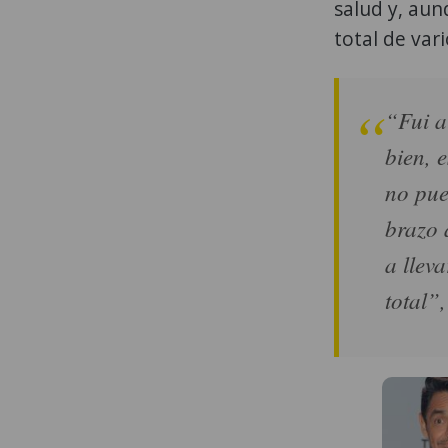
salud y, aun
total de var
“Fui a
bien, 
no pue
brazo 
a llev
total”,