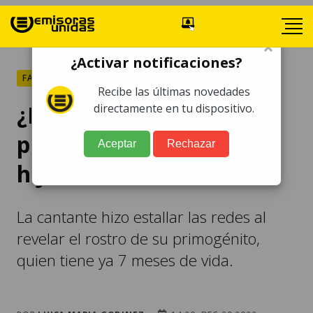
×
¿Activar notificaciones?
FARÁNDULA
Recibe las últimas novedades
¿Idénticos? Estas son las
directamente en tu dispositivo.
primeras imágenes del
Aceptar
Rechazar
hijo de Rihanna
La cantante hizo estallar las redes al
revelar el rostro de su primogénito,
quien tiene ya 7 meses de vida.