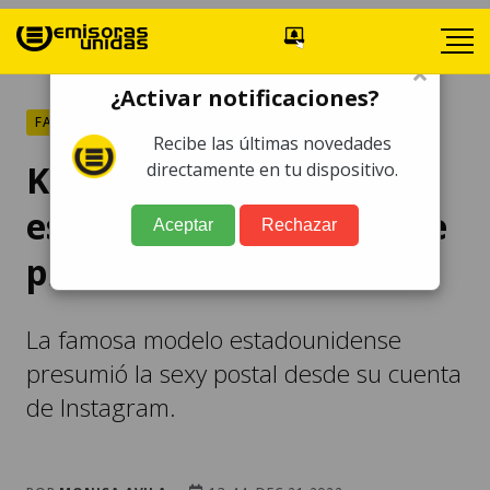
×
¿Activar notificaciones?
FARÁNDULA
Recibe las últimas novedades
Kim Kardashian posa de
directamente en tu dispositivo.
espaldas en tanga que se
Aceptar
Rechazar
pierde en sus atributos
La famosa modelo estadounidense
presumió la sexy postal desde su cuenta
de Instagram.