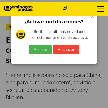
×
¿Activar notificaciones?
INTERNACIONALES
Recibe las últimas novedades
EE. UU. pide a China a
directamente en tu dispositivo.
compartir información
Aceptar
Rechazar
sobre brote de Covid-19
"Tiene implicaciones no solo para China,
sino para el mundo entero", advirtió el
secretario estadounidense, Antony
Blinken.