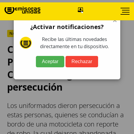
×
¿Activar notificaciones?
NACIONALES
Recibe las últimas novedades
Capturan a mareros en
directamente en tu dispositivo.
Parramos,
Aceptar
Rechazar
Chimaltenango, tras
persecución
Los uniformados dieron persecución a
estas personas, quienes se conducían a
bordo de una motocicleta con reporte
de robo, la cual dejaron abandonada