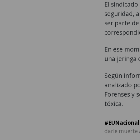
El sindicado
seguridad, a
ser parte de
correspondi
En ese momen
una jeringa 
Según inform
analizado po
Forenses y s
tóxica.
#EUNacional
darle muerte 