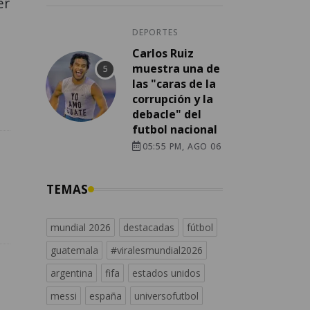
er
DEPORTES
Carlos Ruiz
muestra una de
las "caras de la
corrupción y la
debacle" del
futbol nacional
05:55 PM, AGO 06
TEMAS
mundial 2026
destacadas
fútbol
guatemala
#viralesmundial2026
argentina
fifa
estados unidos
messi
españa
universofutbol