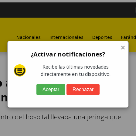
Nacionales
Internacionales
Deportes
Faránd
×
¿Activar notificaciones?
Recibe las últimas novedades
directamente en tu dispositivo.
o a falso enfermero que
Aceptar
Rechazar
an de Dios
tro del hospital llevaba una jeringa que