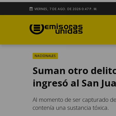
VIERNES, 7 DE AGO. DE 2026 0:47 P. M.
NACIONALES
Suman otro delit
ingresó al San Ju
Al momento de ser capturado den
contenía una sustancia tóxica.