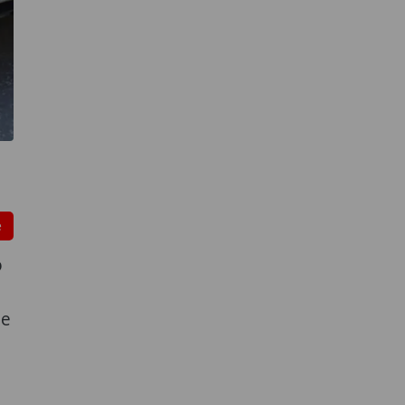
e
o
de