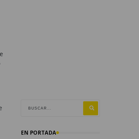
ue
o
e
EN PORTADA