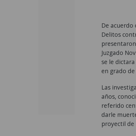
De acuerdo c
Delitos cont
presentaron 
Juzgado Nov
se le dictar
en grado de 
Las investig
años, conocid
referido cen
darle muert
proyectil de