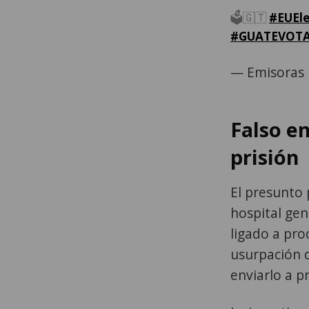
🗳️🇬🇹
#EUEle
#GUATEVOTA
— Emisoras 
Falso e
prisión
El presunto 
hospital gen
ligado a pro
usurpación d
enviarlo a p