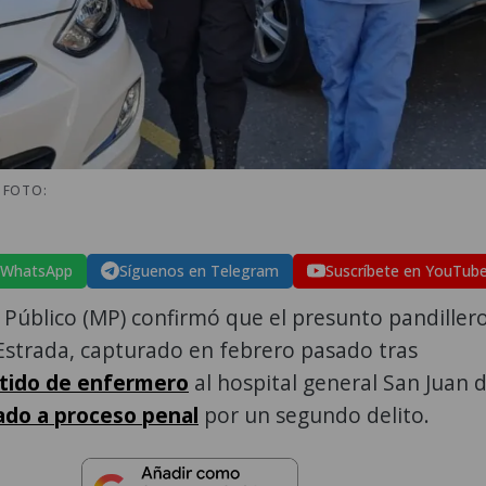
 FOTO:
 WhatsApp
Síguenos en Telegram
Suscríbete en YouTub
o Público (MP) confirmó que el presunto pandiller
Estrada, capturado en febrero pasado tras
tido de enfermero
al hospital general San Juan 
gado a proceso penal
por un segundo delito.