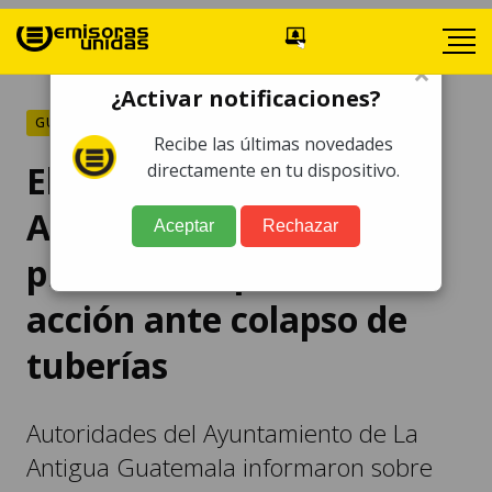
×
¿Activar notificaciones?
GUATEMALA
Recibe las últimas novedades
El Ayuntamiento de La
directamente en tu dispositivo.
Antigua Guatemala
Aceptar
Rechazar
presenta su plan de
acción ante colapso de
tuberías
Autoridades del Ayuntamiento de La
Antigua Guatemala informaron sobre