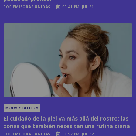
MODA Y BELLEZA
El cuidado de la piel va más allá del rostro: las
zonas que también necesitan una rutina diaria
POR
EMISORAS UNIDAS
01:57 PM, JUL 22