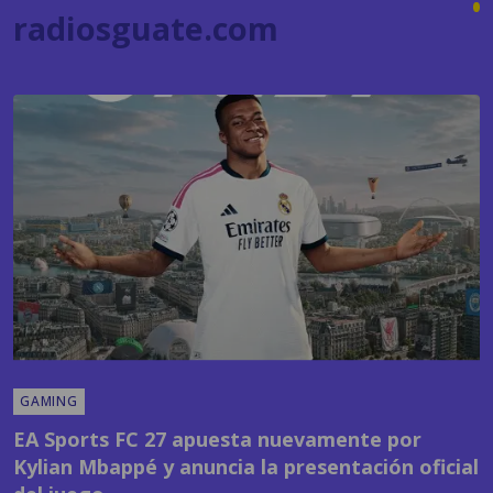
GAMING
EA Sports FC 27 apuesta nuevamente por
Kylian Mbappé y anuncia la presentación oficial
del juego
POR
SANDY SANDOVAL
09:24 AM, JUL 22