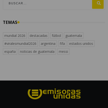
NACIONALES
VIDEO: Así fueron rescatados dos
menores de edad veraneantes
POR JOSE GARCÍA
07:37 AM, APR 01