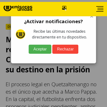
×
¿Activar notificaciones?
DEPORTES
Recibe las últimas novedades
Marco Pappa: Nueva
directamente en tu dispositivo.
resolución de la Corte de
Aceptar
Rechazar
Constitucionalidad sella
su destino en la prisión
El proceso legal en Quetzaltenango no
es el único que acecha a Marco Pappa.
En la capital, el futbolista enfrenta dos
procesos judiciales pendientes, ambos