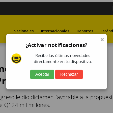
Nacionales
Internacionales
Deportes
Faránd
×
¿Activar notificaciones?
Recibe las últimas novedades
directamente en tu dispositivo.
 no aprobar versión
Aceptar
Rechazar
Presupuesto 2024
greso le dio dictamen favorable a la propues
e Q124 mil millones.