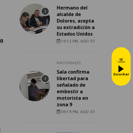
Hermano del
alcalde de
Dolores, acepta
su extradición a
Estados Unidos
to
10:12 PM, AGO 07
NACIONALES
Sala confirma
Escuchar
libertad para
señalado de
embestir a
motorista en
zona 9
09:19 PM, AGO 07
l