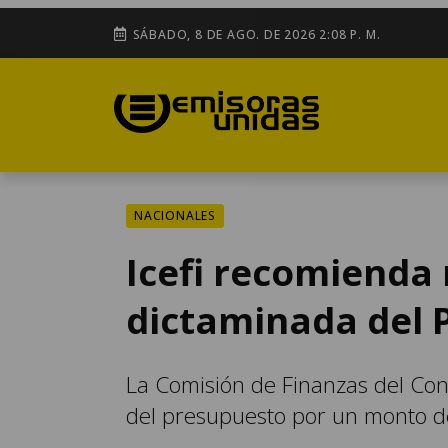
SÁBADO, 8 DE AGO. DE 2026 2:08 P. M.
NACIONALES
Icefi recomienda
dictaminada del 
La Comisión de Finanzas del Con
del presupuesto por un monto d