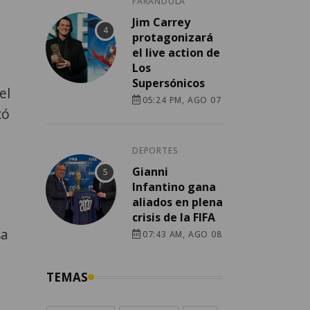
FARÁNDULA
Jim Carrey
protagonizará
el live action de
Los
Supersónicos
el
05:24 PM, AGO 07
có
DEPORTES
Gianni
Infantino gana
aliados en plena
crisis de la FIFA
sa
07:43 AM, AGO 08
TEMAS