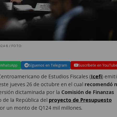
24-8 / FOTO:
 WhatsApp
Síguenos en Telegram
Suscríbete en YouTub
 Centroamericano de Estudios Fiscales (
Icefi
) emit
ste jueves 26 de octubre en el cual
recomendó 
ersión dictaminada por la
Comisión de Finanzas
 de la República del
proyecto de Presupuesto
por un monto de Q124 mil millones.