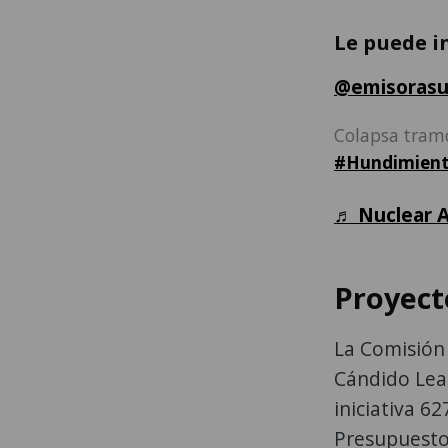
Le puede i
@emisorasu
Colapsa tram
#Hundimien
♬ Nuclear A
Proyect
La Comisión 
Cándido Leal
iniciativa 62
Presupuesto 