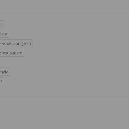
o
esta
zas del congreso
 presupuesto
mala
24