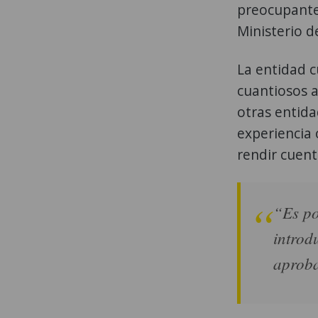
preocupante
Ministerio d
La entidad c
cuantiosos 
otras entida
experiencia
rendir cuent
“Es po
introd
aproba