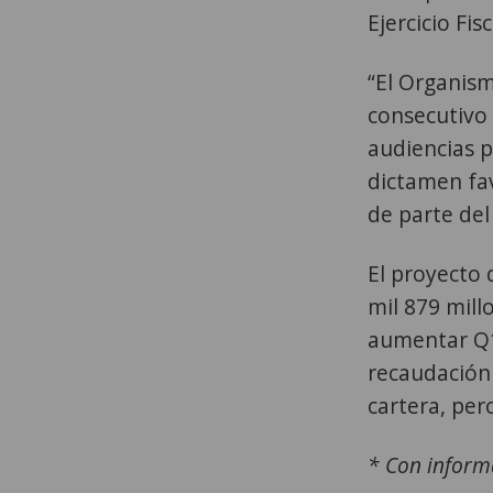
Ejercicio Fis
“El Organis
consecutivo 
audiencias p
dictamen fav
de parte del
El proyecto 
mil 879 mill
aumentar Q1
recaudación 
cartera, per
* Con inform