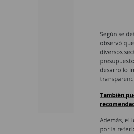
Según se det
observó que
diversos sec
presupuesto
desarrollo i
transparenci
También pue
recomendac
Además, el I
por la refer