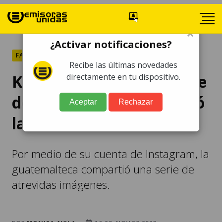
×
¿Activar notificaciones?
FARÁNDULA
Recibe las últimas novedades
Kimberly Flores y su traje
directamente en tu dispositivo.
de "leopardo" que desató
Aceptar
Rechazar
las críticas en redes
Por medio de su cuenta de Instagram, la
guatemalteca compartió una serie de
atrevidas imágenes.