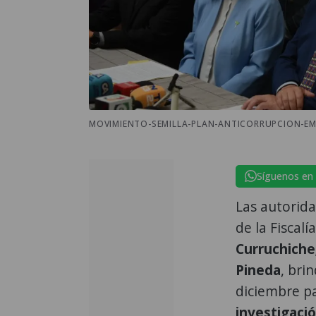
MOVIMIENTO-SEMILLA-PLAN-ANTICORRUPCION-EM
Síguenos en
Las autorid
de la Fiscal
Curruchiche
Pineda
, bri
diciembre pa
investigaci