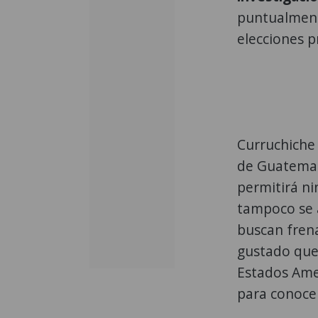
puntualment
elecciones p
Curruchiche
de Guatemal
permitirá ni
tampoco se a
buscan frena
gustado que 
Estados Amer
para conocer