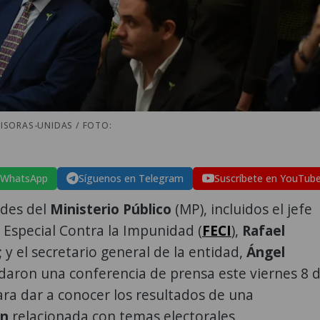
ISORAS-UNIDAS / FOTO:
 WhatsApp
Síguenos en Telegram
Suscríbete en YouTub
ades del
Ministerio Público
(MP), incluidos el jefe
ía Especial Contra la Impunidad (
FECI
),
Rafael
; y el secretario general de la entidad,
Ángel
ndaron una conferencia de prensa este viernes 8 
ra dar a conocer los resultados de una
ón
relacionada con temas electorales,