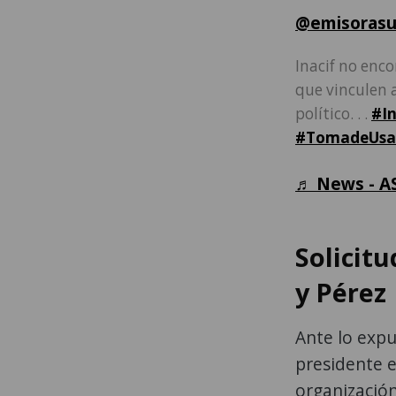
@emisorasu
Inacif no enco
que vinculen 
político. . .
#In
#TomadeUsa
♬ News - A
Solicitu
y Pérez
Ante lo expu
presidente e
organización