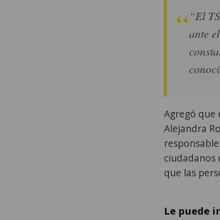
“El TS
ante e
consta
conoci
Agregó que e
Alejandra Ro
responsable 
ciudadanos 
que las pers
Le puede i