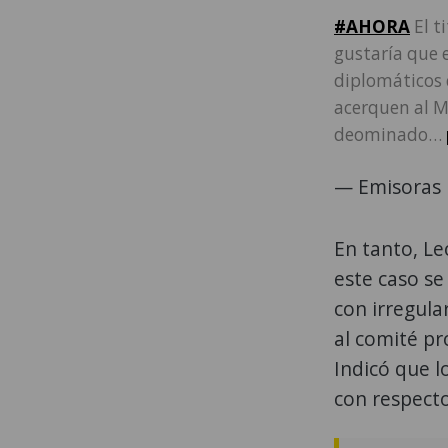
#AHORA
El t
gustaría que e
diplomáticos q
acerquen al Mi
deominado…
— Emisoras 
En tanto, Le
este caso se
con irregula
al comité pr
Indicó que lo
con respecto 