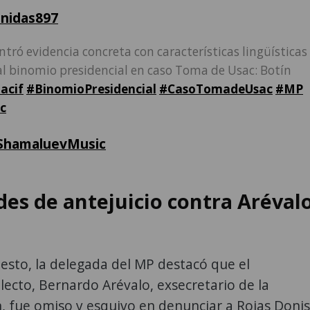
nidas897
ntró evidencia concreta con características lingüísticas
al binomio presidencial en caso Toma de Usac: Botín
acif
#BinomioPresidencial
#CasoTomadeUsac
#MP
c
ShamaluevMusic
des de antejuicio contra Aréval
esto, la delegada del MP destacó que el
lecto, Bernardo Arévalo, exsecretario de la
, fue omiso y esquivo en denunciar a Rojas Donis