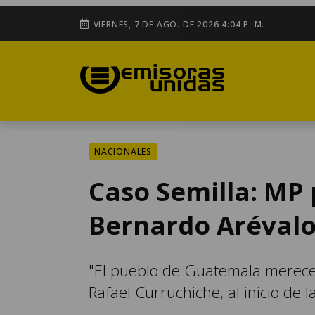
VIERNES, 7 DE AGO. DE 2026 4:04 P. M.
NACIONALES
Caso Semilla: MP 
Bernardo Arévalo
"El pueblo de Guatemala merece s
Rafael Curruchiche, al inicio de 