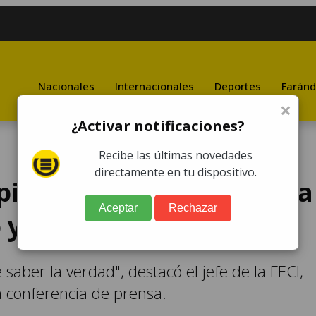
Nacionales
Internacionales
Deportes
Faránd
×
¿Activar notificaciones?
Recibe las últimas novedades
directamente en tu dispositivo.
pide retirar inmunidad a
Aceptar
Rechazar
 y Samuel Pérez
aber la verdad", destacó el jefe de la FECI,
la conferencia de prensa.