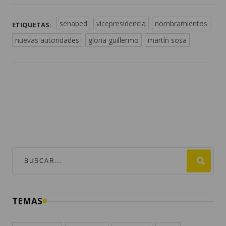
senabed
vicepresidencia
nombramientos
ETIQUETAS:
nuevas autoridades
gloria guillermo
martín sosa
TEMAS
mundial 2026
destacadas
guatemala
fútbol
#viralesmundial2026
argentina
fifa
estados unidos