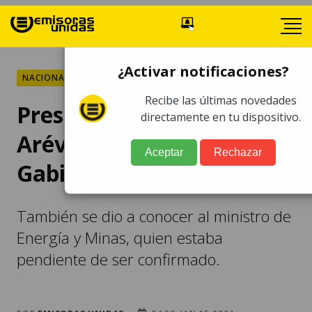
¿Activar notificaciones?
NACIONALES
Recibe las últimas novedades
Presidente Bernardo
directamente en tu dispositivo.
Arévalo juramenta a su
Aceptar
Rechazar
Gabinete de Gobierno
También se dio a conocer al ministro de
Energía y Minas, quien estaba
pendiente de ser confirmado.