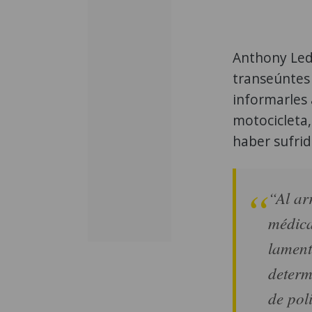
Anthony Lede
transeúntes
informarles 
motocicleta,
haber sufrid
“Al ar
médica
lament
determ
de pol