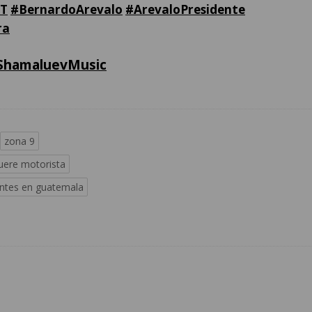
GT
#BernardoArevalo
#ArevaloPresidente
ra
ShamaluevMusic
zona 9
ere motorista
entes en guatemala