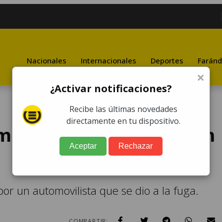
Nacionales
Internacionales
Deportes
Faránd
×
¿Activar notificaciones?
Recibe las últimas novedades
directamente en tu dispositivo.
muere tras accidente en
Aceptar
Rechazar
r un automovilista que se dio a la fuga.
COMPARTIR: