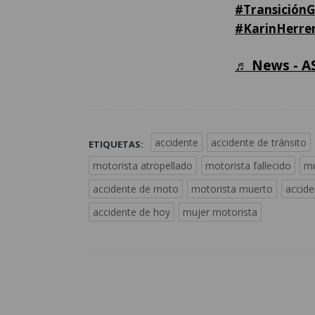
#Transición
#KarinHerre
♬ News - A
accidente
accidente de tránsito
ETIQUETAS:
motorista atropellado
motorista fallecido
mu
accidente de moto
motorista muerto
accid
accidente de hoy
mujer motorista