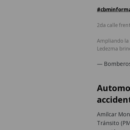
#cbminform
2da calle fren
Ampliando la i
Ledezma brin
— Bomberos
Automov
acciden
Amílcar Mont
Tránsito (PM