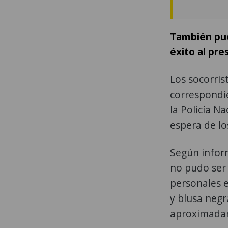
También pue
éxito al pr
Los socorris
correspondie
la Policía N
espera de los
Según inform
no pudo ser 
personales e
y blusa negr
aproximadam