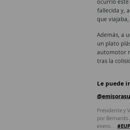
ocurrió este
fallecida y,
que viajaba,
Además, a u
un plato plá
automotor ni
tras la colis
Le puede i
@emisorasu
Presidente y V
por Bernardo 
enero. . .
#EUP