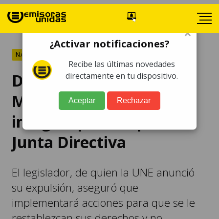
×
¿Activar notificaciones?
NACIONALES
Recibe las últimas novedades
Diputado Adim
directamente en tu dispositivo.
Maldonado desiste de
Aceptar
Rechazar
integrar planilla para
Junta Directiva
El legislador, de quien la UNE anunció
su expulsión, aseguró que
implementará acciones para que se le
restablezcan sus derechos y no