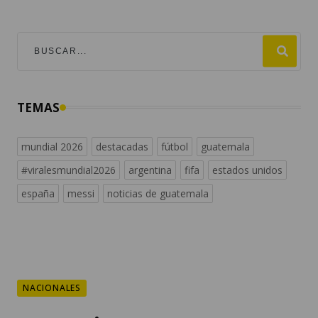
TEMAS
mundial 2026
destacadas
fútbol
guatemala
#viralesmundial2026
argentina
fifa
estados unidos
españa
messi
noticias de guatemala
NACIONALES
Decomisan 14 paquetes
con marihuana en