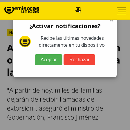
×
¿Activar notificaciones?
NACIONALES
Recibe las últimas novedades
Al menos 50 detenidos en
directamente en tu dispositivo.
operativo "batalla contra
Aceptar
Rechazar
las extorsiones"
"A partir de hoy, miles de familias
dejarán de recibir llamadas de
extorsión", aseguró el ministro de
Gobernación, Francisco Jiménez.