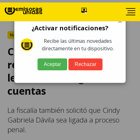
×
¿Activar notificaciones?
NACIONALES
Recibe las últimas novedades
Caso Usac: MP pide
directamente en tu dispositivo.
revocar resolución que
Aceptar
Rechazar
levantó embargo de
cuentas
La fiscalía también solicitó que Cindy
Gabriela Dávila sea ligada a proceso
penal.