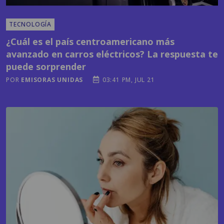
TECNOLOGÍA
¿Cuál es el país centroamericano más
avanzado en carros eléctricos? La respuesta te
puede sorprender
POR
EMISORAS UNIDAS
03:41 PM, JUL 21