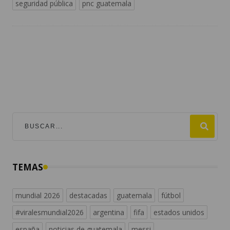
seguridad pública
pnc guatemala
TEMAS
mundial 2026
destacadas
guatemala
fútbol
#viralesmundial2026
argentina
fifa
estados unidos
españa
noticias de guatemala
messi