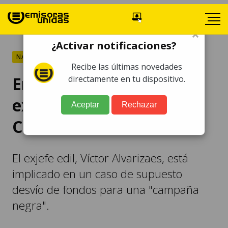
×
¿Activar notificaciones?
NACIONALES
Recibe las últimas novedades
Envían a juicio al
directamente en tu dispositivo.
exalcalde de Santa
Aceptar
Rechazar
Catarina Pinula
El exjefe edil, Víctor Alvarizaes, está
implicado en un caso de supuesto
desvío de fondos para una "campaña
negra".