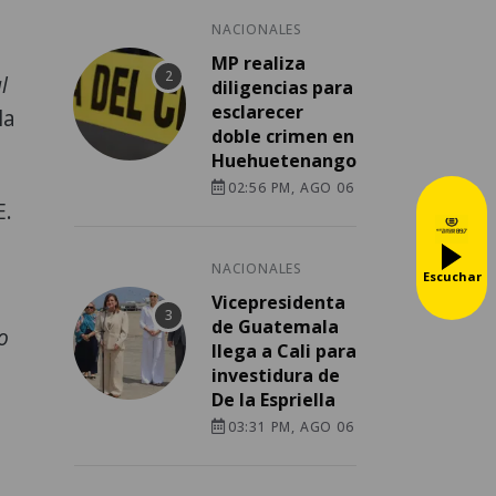
NACIONALES
MP realiza
l
diligencias para
esclarecer
la
doble crimen en
Huehuetenango
02:56 PM, AGO 06
E.
NACIONALES
Escuchar
Vicepresidenta
de Guatemala
o
llega a Cali para
investidura de
De la Espriella
03:31 PM, AGO 06