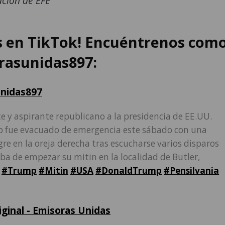
ción de EFE
s en TikTok! Encuéntrenos com
asunidas897:
nidas897
e y aspirante republicano a la presidencia de EE.UU.
 fue evacuado de emergencia este sábado con una
re en la oreja derecha tras escucharse varios disparos
a de empezar su mitin en la localidad de Butler,
.
#Trump
#Mitin
#USA
#DonaldTrump
#Pensilvania
iginal - Emisoras Unidas