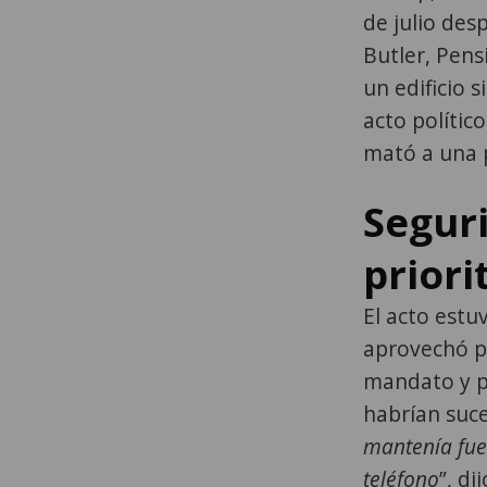
de julio des
Butler, Pens
un edificio 
acto polític
mató a una p
Segur
priori
El acto estu
aprovechó pa
mandato y p
habrían suce
mantenía fue
teléfono
”, dij