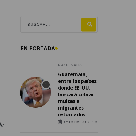
,
EN PORTADA
NACIONALES
Guatemala,
entre los países
donde EE. UU.
buscará cobrar
multas a
migrantes
retornados
02:16 PM, AGO 06
de