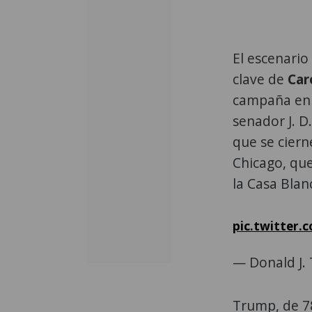
El escenario
clave de
Car
campaña en l
senador J. D
que se cier
Chicago, que
la Casa Blan
pic.twitter
— Donald J.
Trump, de 78