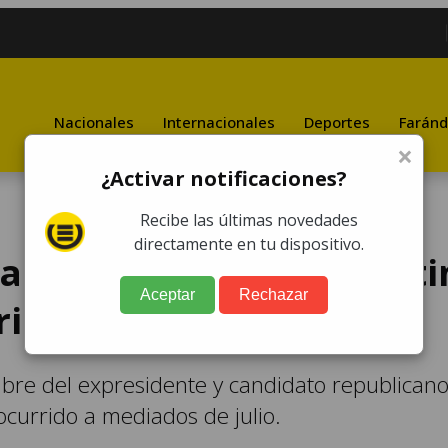
Nacionales
Internacionales
Deportes
Faránd
×
¿Activar notificaciones?
Recibe las últimas novedades
directamente en tu dispositivo.
tado, Trump celebra miti
Aceptar
Rechazar
rio antibalas
 libre del expresidente y candidato republican
ocurrido a mediados de julio.