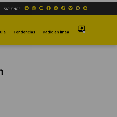
SÍGUENOS:
ula
Tendencias
Radio en línea
n
o