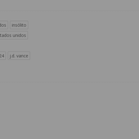
dos
insólito
stados unidos
24
j.d. vance