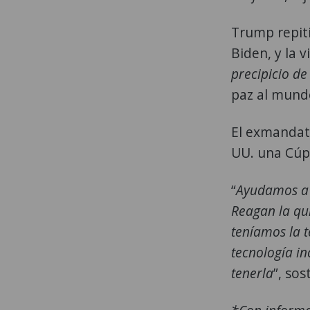
Trump repiti
Biden, y la 
precipicio de
paz al mund
El exmandata
UU. una Cúpu
“
Ayudamos a I
Reagan la qu
teníamos la 
tecnología in
tenerla
”, sos