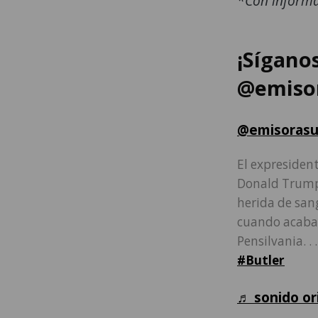
*Con informa
¡Sígano
@emisor
@emisorasu
El expresident
Donald Trump
herida de sang
cuando acabab
Pensilvania. . 
#Butler
♬ sonido or