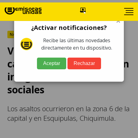
×
¿Activar notificaciones?
NACIONALES
Recibe las últimas novedades
Violentos asaltos
directamente en tu dispositivo.
captados en video causan
Aceptar
Rechazar
indignación en redes
sociales
Los asaltos ocurrieron en la zona 6 de la
capital y en Esquipulas, Chiquimula.