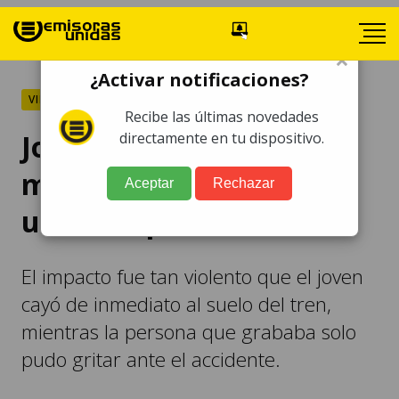
×
¿Activar notificaciones?
VIRAL
Recibe las últimas novedades
Joven cae de tren en
directamente en tu dispositivo.
movimiento por grabar
Aceptar
Rechazar
un video para TikTok
El impacto fue tan violento que el joven
cayó de inmediato al suelo del tren,
mientras la persona que grababa solo
pudo gritar ante el accidente.