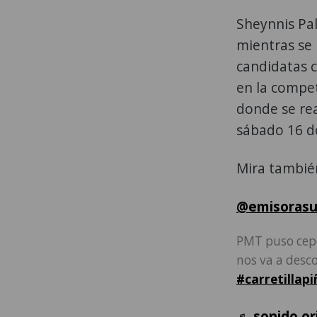
Sheynnis Pal
mientras se 
candidatas c
en la compet
donde se real
sábado 16 d
Mira tambié
@emisorasu
PMT puso cepo
nos va a desco
#carretillapi
♬ sonido or