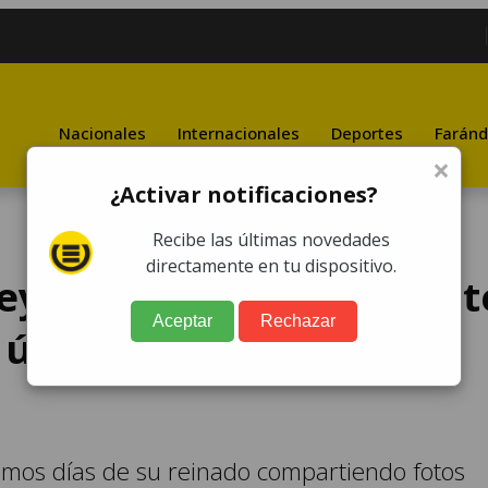
Nacionales
Internacionales
Deportes
Faránd
×
¿Activar notificaciones?
Recibe las últimas novedades
directamente en tu dispositivo.
heynnis Palacios compart
Aceptar
Rechazar
 últimos días de su
ltimos días de su reinado compartiendo fotos