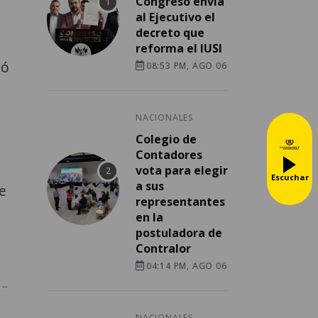
Congreso envía
al Ejecutivo el
decreto que
reforma el IUSI
ió
08:53 PM, AGO 06
NACIONALES
Colegio de
Contadores
vota para elegir
Escuchar
a sus
e
representantes
en la
postuladora de
Contralor
04:14 PM, AGO 06
NACIONALES