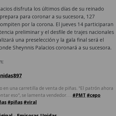
acios disfruta los últimos días de su reinado
prepara para coronar a su sucesora, 127
ompiten por la corona. El jueves 14 participaran
encia preliminar y el desfile de trajes nacionales
izará una preselección y la gala final será el
onde Sheynnis Palacios coronará a su sucesora.
n:
nidas897
 en una carretilla de venta de piñas. "El patrón ahora
ntar eso", se lamenta vendedor. . .
#PMT
#cepo
ñas
#piñas
#viral
iginal - Emisoras Unidas