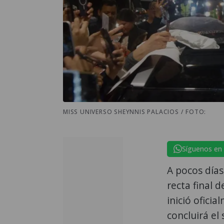
MISS UNIVERSO SHEYNNIS PALACIOS / FOTO:
Síguenos en
A pocos días
recta final 
inició ofici
concluirá el