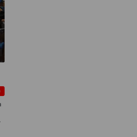
e
a
y