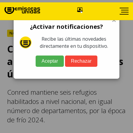
×
¿Activar notificaciones?
NACIONALES
Recibe las últimas novedades
CONRED reporta 39
directamente en tu dispositivo.
albergados por frío en las
Aceptar
Rechazar
últimas 24 horas
Conred mantiene seis refugios
habilitados a nivel nacional, en igual
número de departamentos, por la época
de frío 2024.