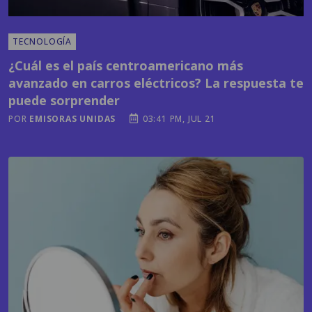
¿Cuál es el país centroamericano más
avanzado en carros eléctricos? La respuesta te
puede sorprender
POR
EMISORAS UNIDAS
03:41 PM, JUL 21
MODA Y BELLEZA