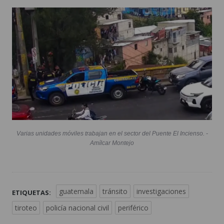
Varias unidades móviles trabajan en el sector del Puente El Incienso. -
Amílcar Montejo
guatemala
tránsito
investigaciones
ETIQUETAS:
tiroteo
policía nacional civil
periférico