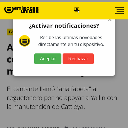
×
¿Activar notificaciones?
FARÁNDULA
Recibe las últimas novedades
Arcángel arremete
directamente en tu dispositivo.
contra Anuel por no
Aceptar
Rechazar
mantener a su hija
El cantante llamó "analfabeta" al
reguetonero por no apoyar a Yailin con
la manutención de Cattleya.