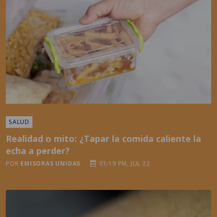
SALUD
Realidad o mito: ¿Tapar la comida caliente la
echa a perder?
POR
EMISORAS UNIDAS
01:19 PM, JUL 22