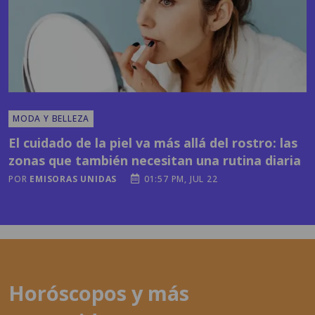
MODA Y BELLEZA
El cuidado de la piel va más allá del rostro: las
zonas que también necesitan una rutina diaria
POR
EMISORAS UNIDAS
01:57 PM, JUL 22
Horóscopos y más