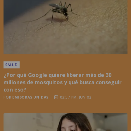
SALUD
¿Por qué Google quiere liberar más de 30
millones de mosquitos y qué busca conseguir
con eso?
POR
EMISORAS UNIDAS
03:57 PM, JUN 02