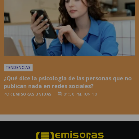
TENDENCIAS
¿Qué dice la psicología de las personas que no
publican nada en redes sociales?
POR
EMISORAS UNIDAS
01:50 PM, JUN 10