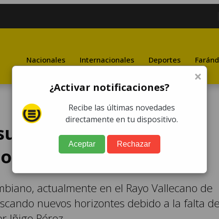
Nacionales
Internacionales
Deportes
Faránd
×
¿Activar notificaciones?
Recibe las últimas novedades
directamente en tu dispositivo.
suena para reforzar al
Aceptar
Rechazar
co
mbiano, actualmente en el Rayo Vallecano de
scando nuevos horizontes debido a la falta d
or Iñigo Pérez.