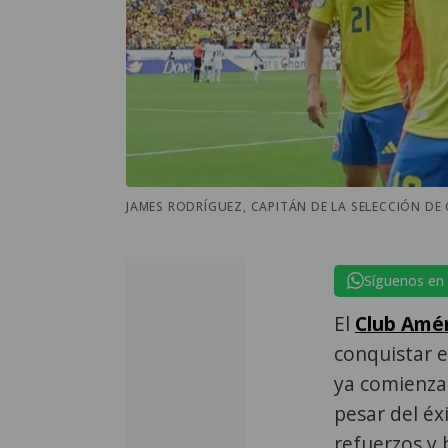
JAMES RODRÍGUEZ, CAPITÁN DE LA SELECCIÓN D
Síguenos en
El
Club Amér
conquistar e
ya comienza 
pesar del éx
refuerzos y b