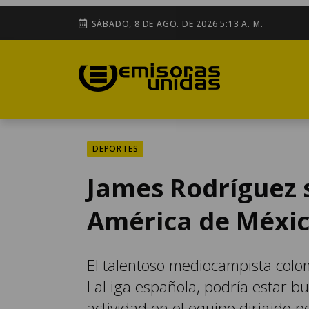
SÁBADO, 8 DE AGO. DE 2026 5:13 A. M.
DEPORTES
James Rodríguez 
América de Méxi
El talentoso mediocampista colo
LaLiga española, podría estar bu
actividad en el equipo dirigido p