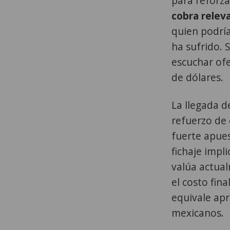
para reforza
cobra releva
quien podría
ha sufrido. 
escuchar ofe
de dólares.
La llegada d
refuerzo de 
fuerte apues
fichaje impl
valúa actual
el costo fin
equivale ap
mexicanos.