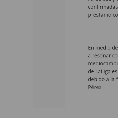
confirmadas 
préstamo con
En medio de
a resonar c
mediocampis
de LaLiga e
debido a la 
Pérez.