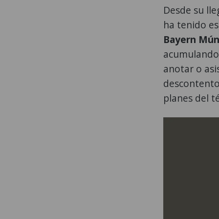
Desde su lle
ha tenido es
Bayern Múni
acumulando 2
anotar o asi
descontento 
planes del t