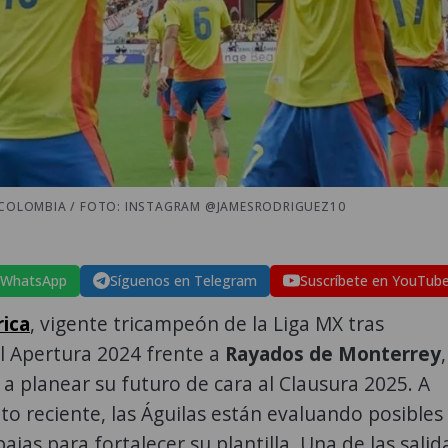
E COLOMBIA / FOTO: INSTAGRAM @JAMESRODRIGUEZ10
 WhatsApp
Síguenos en Telegram
Suscríbete en YouTub
ica
, vigente tricampeón de la Liga MX tras
l Apertura 2024 frente a
Rayados de Monterrey
,
a planear su futuro de cara al Clausura 2025. A
ito reciente, las Águilas están evaluando posibles
ajas para fortalecer su plantilla. Una de las salid