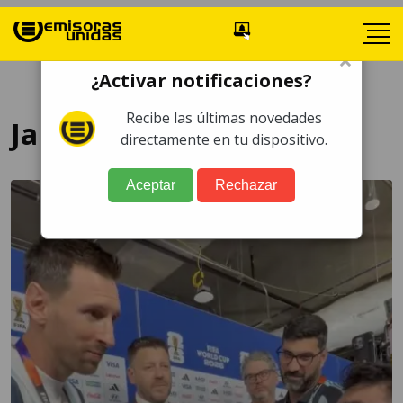
×
¿Activar notificaciones?
Recibe las últimas novedades
James Rodríguez
directamente en tu dispositivo.
Aceptar
Rechazar