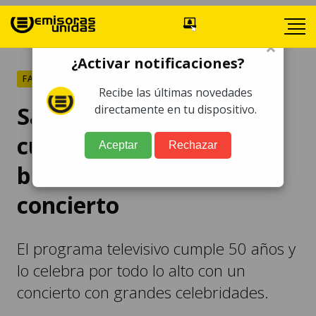
×
¿Activar notificaciones?
FARÁNDULA
Recibe las últimas novedades
Saturday Night Live
directamente en tu dispositivo.
cumple 50 años y
Aceptar
Rechazar
brindará increíble
concierto
El programa televisivo cumple 50 años y
lo celebra por todo lo alto con un
concierto con grandes celebridades.