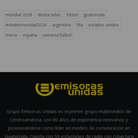
mundial 2026
destacadas
fútbol
guatemala
#viralesmundial2026
argentina
fifa
estados unidos
messi
españa
universofutbol
Grupo Emisoras Unidas es el primer grupo multimedios de
Centroamérica, con 60 años de experiencia innovando y
posicionándose como líder en medios de comunicación en
Guatemala. Cuenta con 59 estaciones de radio con cobertura