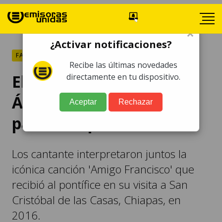
×
¿Activar notificaciones?
FARÁNDULA
Recibe las últimas novedades
El día que Anahí y Julión
directamente en tu dispositivo.
Álvarez unen su talento
Aceptar
Rechazar
para el Papa Francisco
Los cantante interpretaron juntos la
icónica canción 'Amigo Francisco' que
recibió al pontífice en su visita a San
Cristóbal de las Casas, Chiapas, en
2016.