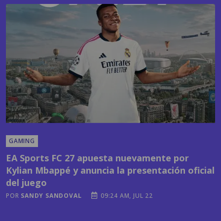
GAMING
EA Sports FC 27 apuesta nuevamente por
Kylian Mbappé y anuncia la presentación oficial
del juego
POR
SANDY SANDOVAL
09:24 AM, JUL 22