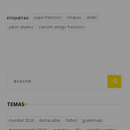
papa francisco
chiapas
anahí
ETIQUETAS:
julion alvarez
canción amigo francisco
TEMAS
mundial 2026
destacadas
fútbol
guatemala
#viralesmundial2026
argentina
fifa
estados unidos