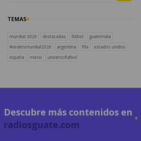
TEMAS
mundial 2026
destacadas
fútbol
guatemala
#viralesmundial2026
argentina
fifa
estados unidos
españa
messi
universofutbol
Descubre más contenidos en
radiosguate.com