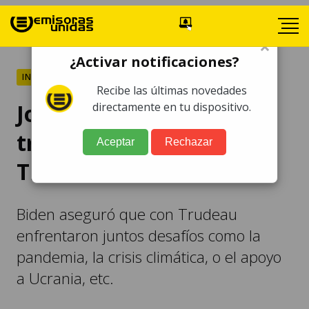
×
¿Activar notificaciones?
INTERNACIONALES
Recibe las últimas novedades
Joe Biden se pronuncia
directamente en tu dispositivo.
tras renuncia de Justin
Aceptar
Rechazar
Trudeau
Biden aseguró que con Trudeau
enfrentaron juntos desafíos como la
pandemia, la crisis climática, o el apoyo
a Ucrania, etc.