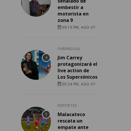
señalado de
embestir a
motorista en
zona 9
09:19 PM, AGO 07
FARÁNDULA
Jim Carrey
protagonizará el
live action de
Los Supersónicos
05:24 PM, AGO 07
DEPORTES
Malacateco
rescata un
empate ante