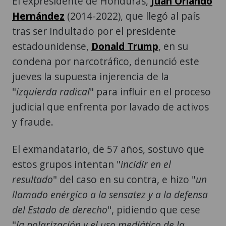
El expresidente de Honduras,
Juan Orlando
Hernández
(2014-2022), que llegó al país
tras ser indultado por el presidente
estadounidense,
Donald Trump
, en su
condena por narcotráfico, denunció este
jueves la supuesta injerencia de la
"
izquierda radical
" para influir en el proceso
judicial que enfrenta por lavado de activos
y fraude.
El exmandatario, de 57 años, sostuvo que
estos grupos intentan "
incidir en el
resultado
" del caso en su contra, e hizo "
un
llamado enérgico a la sensatez y a la defensa
del Estado de derecho
", pidiendo que cese
"
la polarización y el uso mediático de la