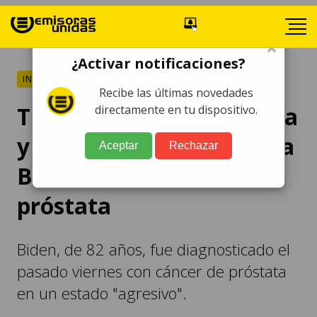
×
¿Activar notificaciones?
INTERNACIONALES
Recibe las últimas novedades
Trump desea una "pronta
directamente en tu dispositivo.
y exitosa" recuperación a
Aceptar
Rechazar
Biden de su cáncer de
próstata
Biden, de 82 años, fue diagnosticado el
pasado viernes con cáncer de próstata
en un estado "agresivo".