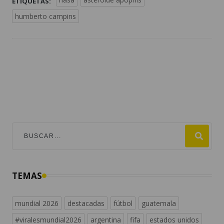
ETIQUETAS:
humberto campins
TEMAS
mundial 2026
destacadas
fútbol
guatemala
#viralesmundial2026
argentina
fifa
estados unidos
messi
españa
universofutbol