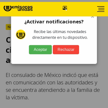
×
¿Activar notificaciones?
NACIONALES
Recibe las últimas novedades
Confirman muerte de
directamente en tu dispositivo.
ciudadano mexicano en
Aceptar
Rechazar
accidente en Guatemala
El consulado de México indicó que está
en comunicación con las autoridades y
se encuentra atendiendo a la familia de
la víctima.